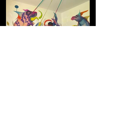
© 2016 par BETTY F.