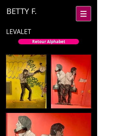
BETTY
F.
LEVALET
Retour Alphabet