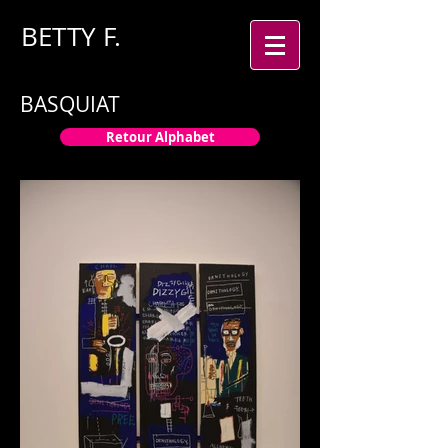
BETTY
F.
BASQUIAT
Retour Alphabet