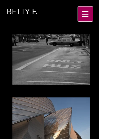
BETTY
F.
NEW YORK B&W